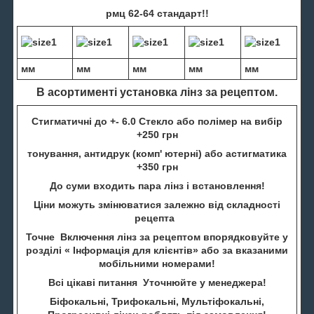
рмц 62-64 стандарт!!
мм
мм
мм
мм
мм
В асортименті установка лінз за рецептом.
Стигматичні до +- 6.0 Стекло або полімер на вибір
+250 грн
тонування, антидрук (комп' ютерні) або астигматика
+350 грн
До суми входить пара лінз і встановлення!
Ціни можуть змінюватися залежно від складності
рецепта
Точне Включення лінз за рецептом впорядковуйте у
розділі « Інформація для клієнтів» або за вказаними
мобільними номерами!
Всі цікаві питання Уточнюйте у менеджера!
Біфокальні, Трифокальні, Мультіфокальні,