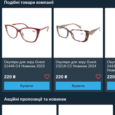
Подібні товари компанії
Окуляри для зору Gvest
Окуляри для зору Gvest
Окул
21448-C4 Новинка 2023
23218-C2 Новинка 2024
2442
Нови
220
220
220
₴
₴
Купити
Купити
Акційні пропозиції та новинки