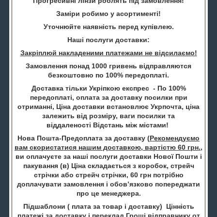
Прогресивні лінзи роблять під замовлення!
Заміри робимо у асортименті!
Уточнюйте наявність перед купівлею.
Наші послуги доставки:
Закріплюй накладеними платежами не відсилаємо!
Замовлення понад 1000 гривень відправляются
безкоштовно по 100% передоплаті.
Доставка тільки Укріпкою експрес - По 100%
передоплаті, оплата за доставку посилки при
отриманні, Ціна доставки встановлює Укрпочта, ціна
залежить від розміру, ваги посилки та
віддаленості Відстань між містами!
Нова Пошта-Предоплата за доставку (
Рекомендуємо
вам скористатися нашим доставкою, вартістю 60 грн.
,
ви оплачуєте за наші послуги доставки Нової Пошти і
пакування (в) Ціна складається з коробок, стрейч
стрічки або стрейч стрічки, 60 грн потрібно
доплачувати замовлення і обов’язково попереджати
про це менеджера.
Підшаблони ( плата за товар і доставку) Цінність
платежі за доставку і переклад Гроші відправнику от