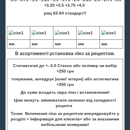
+3.25 +3.5 +3.75 +4.0
рмц 62-64 стандарт!!
мм
мм
мм
мм
мм
В асортименті установка лінз за рецептом.
Стигматичні до +- 6.0 Стекло або полімер на вибір
+250 грн
тонування, антидрук (комп' ютерні) або астигматика
+350 грн
До суми входить пара лінз і встановлення!
Ціни можуть змінюватися залежно від складності
рецепта
Точне Включення лінз за рецептом впорядковуйте у
розділі « Інформація для клієнтів» або за вказаними
мобільними номерами!