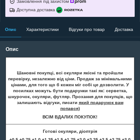
Замовлення під захистом
Доступна доставка
Опис
Характеристики
Відгуки про товар
Доставка
Опис
Шановні покупці, всі окуляри якісні та пройшли
перевірку, незалежно від ціни. Продаж за мінімальними
цінами, для того що б кожен міг собі це дозволити. У
посилках можуть бути подарунки такі як: серветка,
шнурочок, окуляри, футляр. Прохання для покупців, що
залишають відгуки, писати
який подарунок вам
попався
)
ВСІМ ВДАЛИХ ПОКУПОК!
Готові окуляри, діоптрія
+0.5 +0.75 +1.0 +1.25 +1.5 +1.75 +2.0 +2.25 +2.5 +2.75 +3.0