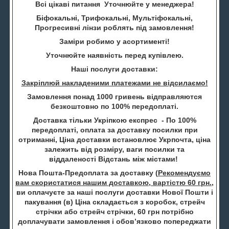
Всі цікаві питання Уточнюйте у менеджера!
Біфокальні, Трифокальні, Мультіфокальні,
Прогресивні лінзи роблять під замовлення!
Заміри робимо у асортименті!
Уточнюйте наявність перед купівлею.
Наші послуги доставки:
Закріплюй накладеними платежами не відсилаємо!
Замовлення понад 1000 гривень відправляются
безкоштовно по 100% передоплаті.
Доставка тільки Укріпкою експрес - По 100%
передоплаті, оплата за доставку посилки при
отриманні, Ціна доставки встановлює Укрпочта, ціна
залежить від розміру, ваги посилки та
віддаленості Відстань між містами!
Нова Пошта-Предоплата за доставку (
Рекомендуємо
вам скористатися нашим доставкою, вартістю 60 грн.
,
ви оплачуєте за наші послуги доставки Нової Пошти і
пакування (в) Ціна складається з коробок, стрейч
стрічки або стрейч стрічки, 60 грн потрібно
доплачувати замовлення і обов’язково попереджати