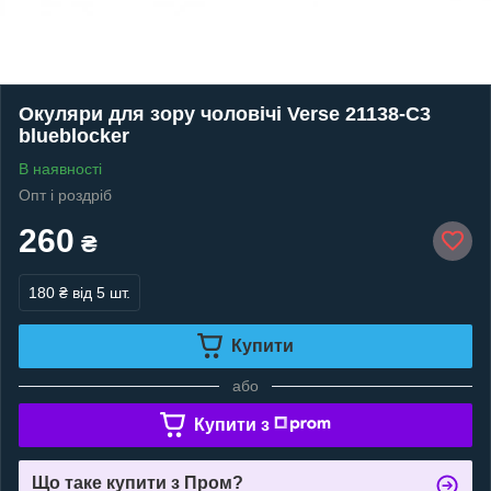
Окуляри для зору чоловічі Verse 21138-C3
blueblocker
В наявності
Опт і роздріб
260
₴
180 ₴
від 5 шт.
Купити
або
Купити з
Що таке купити з Пром?