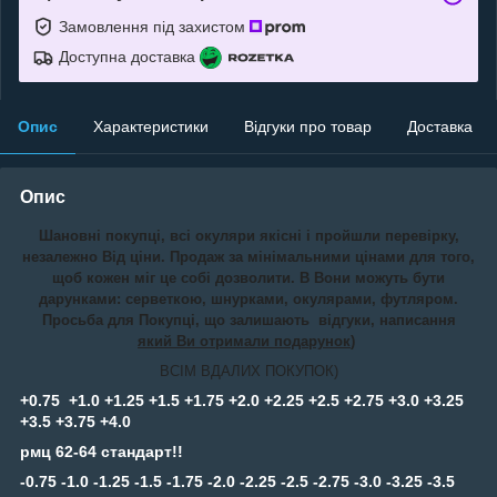
Замовлення під захистом
Доступна доставка
Опис
Характеристики
Відгуки про товар
Доставка
Опис
Шановні покупці, всі окуляри якісні і пройшли перевірку,
незалежно Від ціни. Продаж за мінімальними цінами для того,
щоб кожен міг це собі дозволити. В Вони можуть бути
дарунками: серветкою, шнурками, окулярами, футляром.
Просьба для Покупці, що залишають відгуки, написання
який Ви отримали подарунок
)
ВСІМ ВДАЛИХ ПОКУПОК)
+0.75 +1.0 +1.25 +1.5 +1.75 +2.0 +2.25 +2.5 +2.75 +3.0 +3.25
+3.5 +3.75 +4.0
рмц 62-64 стандарт!!
-0.75 -1.0 -1.25 -1.5 -1.75 -2.0 -2.25 -2.5 -2.75 -3.0 -3.25 -3.5