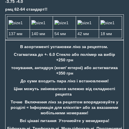
-3.75 -4.0
рмц 62-64 стандарт!!
137 мм
140 мм
54 мм
42 мм
18 мм
В асортименті установки лінз за рецептом.
Стагматика до +- 6.0 Стекло або полімер на вибір
+250 грн
тонування, антидрук (комп' ютерні) або астигматика
+350 грн
До суми входить пара лінз і встановлення!
Ціни можуть змінюватися залежно від складності
рецепта
Точне Включення лінз за рецептом впорядковуйте у
розділі « Інформація для клієнтів» або за вказаними
мобільними номерами!
Всі цікаві питання Уточнюйте у менеджера!
Біфокальні, Трифокальні, Мультіфокальні, Прогресивні