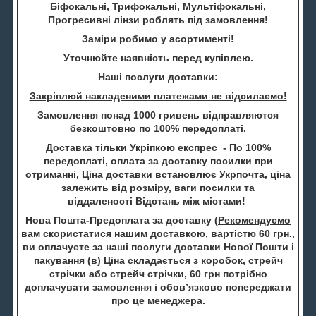
Біфокальні, Трифокальні, Мультіфокальні,
Прогресивні лінзи роблять під замовлення!
Заміри робимо у асортименті!
Уточнюйте наявність перед купівлею.
Наші послуги доставки:
Закріплюй накладеними платежами не відсилаємо!
Замовлення понад 1000 гривень відправляются
безкоштовно по 100% передоплаті.
Доставка тільки Укріпкою експрес - По 100%
передоплаті, оплата за доставку посилки при
отриманні, Ціна доставки встановлює Укрпочта, ціна
залежить від розміру, ваги посилки та
віддаленості Відстань між містами!
Нова Пошта-Предоплата за доставку (
Рекомендуємо
вам скористатися нашим доставкою, вартістю 60 грн.
,
ви оплачуєте за наші послуги доставки Нової Пошти і
пакування (в) Ціна складається з коробок, стрейч
стрічки або стрейч стрічки, 60 грн потрібно
доплачувати замовлення і обов’язково попереджати
про це менеджера.