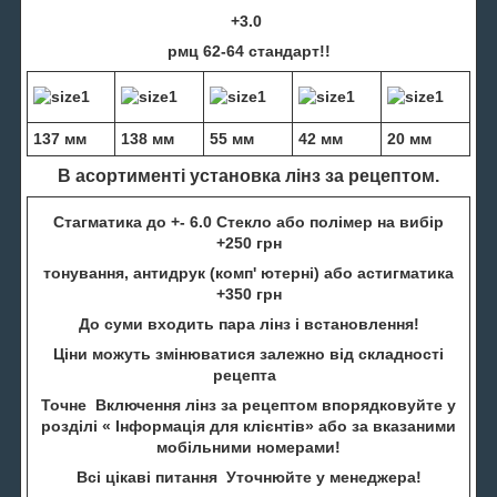
+3.0
рмц 62-64 стандарт!!
137 мм
138 мм
55 мм
42 мм
20 мм
В асортименті установка лінз за рецептом.
Стагматика до +- 6.0 Стекло або полімер на вибір
+250 грн
тонування, антидрук (комп' ютерні) або астигматика
+350 грн
До суми входить пара лінз і встановлення!
Ціни можуть змінюватися залежно від складності
рецепта
Точне Включення лінз за рецептом впорядковуйте у
розділі « Інформація для клієнтів» або за вказаними
мобільними номерами!
Всі цікаві питання Уточнюйте у менеджера!