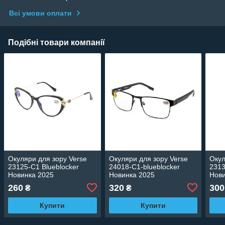
Всі умови оплати
Подібні товари компанії
Окуляри для зору Verse
Окуляри для зору Verse
Окул
23125-C1 Blueblocker
24018-C1-blueblocker
2313
Новинка 2025
Новинка 2025
Нови
260
320
300
₴
₴
Купити
Купити