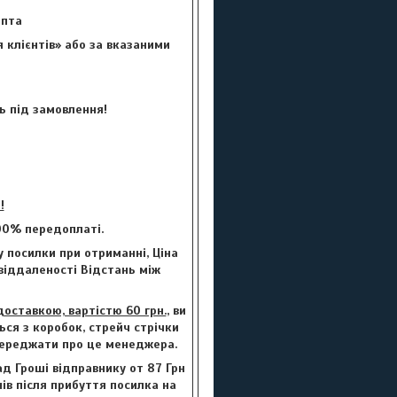
цепта
 клієнтів» або за вказаними
ь під замовлення!
!
00% передоплаті.
 посилки при отриманні, Ціна
 віддаленості Відстань між
ставкою, вартістю 60 грн.
, ви
ься з коробок, стрейч стрічки
опереджати про це менеджера.
ад Гроші відправнику от 87 Грн
нів після прибуття посилка на