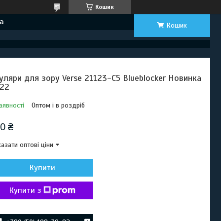
Кошик
а
Кошик
уляри для зору Verse 21123-C5 Blueblocker Новинка
22
аявності
Оптом і в роздріб
0 ₴
азати оптові ціни
Купити
Купити з