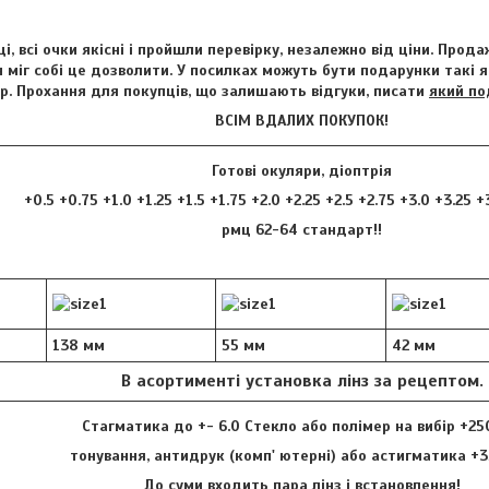
і, всі очки якісні і пройшли перевірку, незалежно від ціни. Прод
 міг собі це дозволити. У посилках можуть бути подарунки такі я
р. Прохання для покупців, що залишають відгуки, писати
який по
ВСІМ ВДАЛИХ ПОКУПОК!
Готові окуляри, діоптрія
+0.5 +0.75 +1.0 +1.25 +1.5 +1.75 +2.0 +2.25 +2.5 +2.75 +3.0 +3.25 +
рмц 62-64 стандарт!!
138 мм
55 мм
42 мм
В асортименті установка лінз за рецептом.
Стагматика до +- 6.0 Стекло або полімер на вибір +25
тонування, антидрук (комп' ютерні) або астигматика +3
До суми входить пара лінз і встановлення!