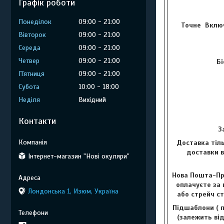
Графік роботи
Понеділок
09:00
21:00
Точне Включ
Вівторок
09:00
21:00
Середа
09:00
21:00
Четвер
09:00
21:00
Бі
Пʼятниця
09:00
21:00
Субота
10:00
18:00
Неділя
Вихідний
Контакти
З
Доставка тіль
доставки в
Інтернет-магазин "Нові окуляри"
Нова Пошта-Пр
оплачуєте за 
Лондонська 1, Изюм, Україна
або стрейч с
Підшаблони ( п
(залежить від