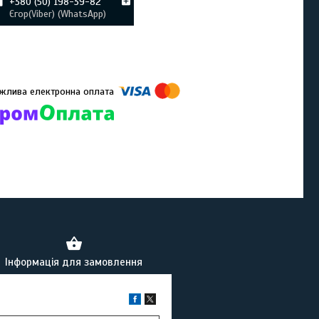
+380 (50) 198-39-82
Єгор(Viber) (WhatsApp)
омпанії підключені електронні платежі. Тепер ви можете купити
ь-який товар не покидаючи сайту.
Інформація для замовлення