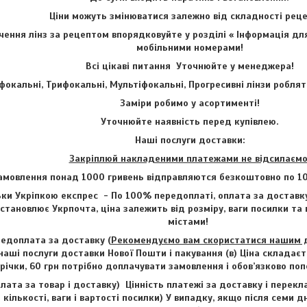
Ціни можуть змінюватися залежно від складності ре
ення лінз за рецептом впорядковуйте у розділі « Інформація для
мобільними номерами!
Всі цікаві питання Уточнюйте у менеджера!
фокальні, Трифокальні, Мультіфокальні, Прогресивні лінзи роблят
Заміри робимо у асортименті!
Уточнюйте наявність перед купівлею.
Наші послуги доставки:
Закріплюй накладеними платежами не відсилаємо
амовлення понад 1000 гривень відправляются безкоштовно по 1
ки Укріпкою експрес - По 100% передоплаті, оплата за доставку
становлює Укрпочта, ціна залежить від розміру, ваги посилки та
містами!
едоплата за доставку (
Рекомендуємо вам скористатися нашим до
наші послуги доставки Нової Пошти і пакування (в) Ціна складаєт
трічки, 60 грн потрібно доплачувати замовлення і обов’язково п
лата за товар і доставку) Цінність платежі за доставку і перекл
 кількості, ваги і вартості посилки) У випадку, якщо після семи д