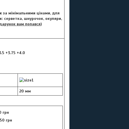
аж за мінімальними цінами, для
к: серветка, шнурочок, окуляри,
дарунок вам попався
)
3.5 +3.75 +4.0
20 мм
0 грн
50 грн