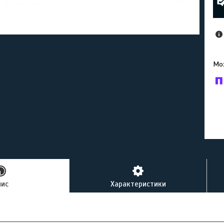
У к
буд
пис
Характеристики