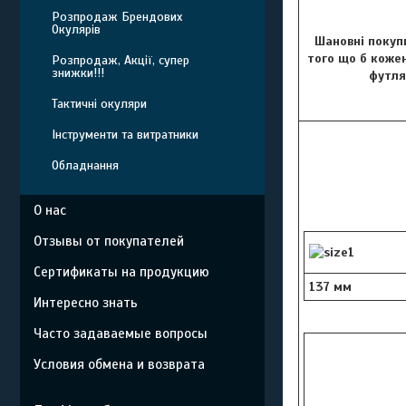
Розпродаж Брендових
Окулярів
Шановні покупц
того що б кожен
Розпродаж, Акції, супер
знижки!!!
футля
Тактичні окуляри
Інструменти та витратники
Обладнання
О нас
Отзывы от покупателей
Сертификаты на продукцию
137 мм
Интересно знать
Часто задаваемые вопросы
Условия обмена и возврата