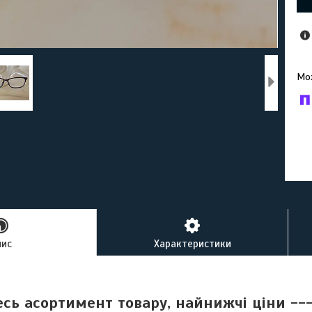
У к
буд
пис
Характеристики
есь асортимент товару, найнижчі ціни -