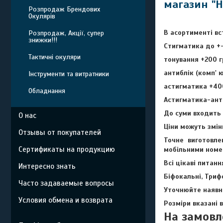
магазин "Н
Розпродаж Брендових
Окулярів
В асортименті вс
Розпродаж, Акції, супер
знижки!!!
Стигматика до +-
Тактичні окуляри
тонування +200 г
антиблік (комп' 
Інструменти та витратники
астигматика +40
Обладнання
Астигматика-анти
До суми входить 
О нас
Ціни можуть змі
Отзывы от покупателей
Точне виготовлен
Сертификаты на продукцию
мобільними номе
Всі цікаві питан
Интересно знать
Біфокальні, Триф
Часто задаваемые вопросы
Уточнюйте наявні
Условия обмена и возврата
Розміри вказані 
На замовл