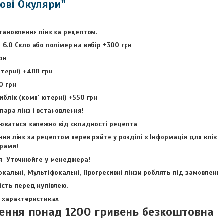
ові Окуляри"
тановлення лінз за рецептом.
 6.0 Скло або полімер на вибір +300 грн
рн
ютерні) +400 грн
0 грн
блік (комп' ютерні) +550 грн
пара лінз і встановлення!
нюватися залежно від складності рецепта
ня лінз за рецептом перевіряйте у розділі « Інформація для кліє
рами!
ня Уточнюйте у менеджера!
окальні, Мультіфокальні, Прогресивні лінзи роблять під замовлен
сть перед купівлею.
в характеристиках
ення понад 1200 гривень безкоштовна