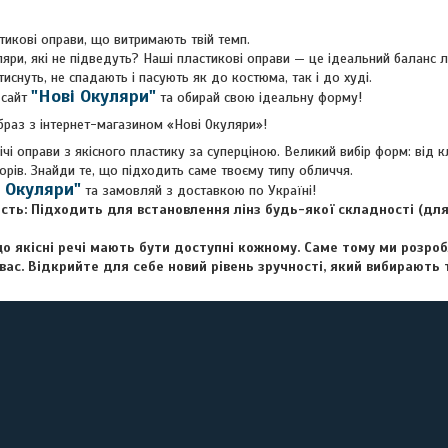
тикові оправи, що витримають твій темп.
и, які не підведуть? Наші пластикові оправи — це ідеальний баланс лег
тиснуть, не спадають і пасують як до костюма, так і до худі.
"Нові Окуляри"
 сайт
та обирай свою ідеальну форму!
 з інтернет-магазином «Нові Окуляри»!
чі оправи з якісного пластику за суперціною. Великий вибір форм: від 
орів. Знайди те, що підходить саме твоєму типу обличчя.
і Окуляри"
та замовляй з доставкою по Україні!
сть:
Підходить для встановлення лінз будь-якої складності (для
що якісні речі мають бути доступні кожному. Саме тому ми розро
вас. Відкрийте для себе новий рівень зручності, який вибирають 