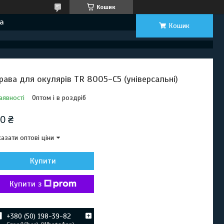
Кошик
а
Кошик
рава для окулярів TR 8005-C5 (універсальні)
аявності
Оптом і в роздріб
0 ₴
азати оптові ціни
Купити
Купити з
+380 (50) 198-39-82