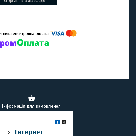
Єгор(Viber) (WhatsApp)
омпанії підключені електронні платежі. Тепер ви можете купити
ь-який товар не покидаючи сайту.
Інформація для замовлення
---->
Інтернет-