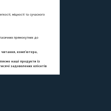
кості, міцності та сучасного
класичних прямокутних до
 читання, комп'ютера,
бляємо наші продукти із
тисячі задоволених клієнтів