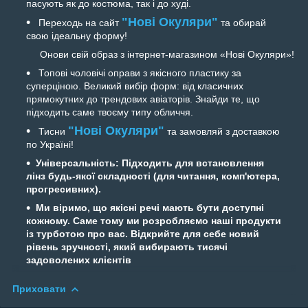
пасують як до костюма, так і до худі.
"Нові Окуляри"
Переходь на сайт
та обирай
свою ідеальну форму!
Онови свій образ з інтернет-магазином «Нові Окуляри»!
Топові чоловічі оправи з якісного пластику за
суперціною. Великий вибір форм: від класичних
прямокутних до трендових авіаторів. Знайди те, що
підходить саме твоєму типу обличчя.
"Нові Окуляри"
Тисни
та замовляй з доставкою
по Україні!
Універсальність:
Підходить для встановлення
лінз будь-якої складності (для читання, комп'ютера,
прогресивних).
Ми віримо, що якісні речі мають бути доступні
кожному. Саме тому ми розробляємо наші продукти
із турботою про вас. Відкрийте для себе новий
рівень зручності, який вибирають тисячі
задоволених клієнтів
Приховати