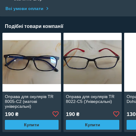
Всі умови оплати
Подібні товари компанії
Оправа для окулярів TR
Оправа для окулярів TR
Опра
8005-C2 (матові
8022-C5 (Універсальні)
Dohi
універсальні)
190
190
130
₴
₴
Купити
Купити