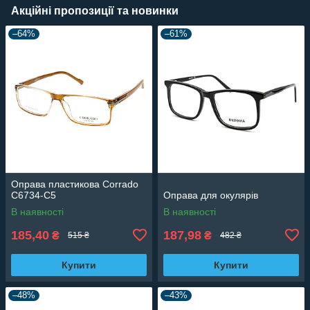
Акційні пропозиції та новинки
–64%
–61%
Оправа пластикова Corrado
C6734-C5
Оправа для окулярів
В наявності
В наявності
185,40
187,98
₴
₴
515 ₴
482 ₴
Купити
Купити
–48%
–43%