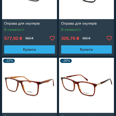
Оправа для окулярів
Оправа для окулярів
В наявності
В наявності
577,92
305,76
₴
₴
903 ₴
392 ₴
Купити
Купити
–22%
–20%