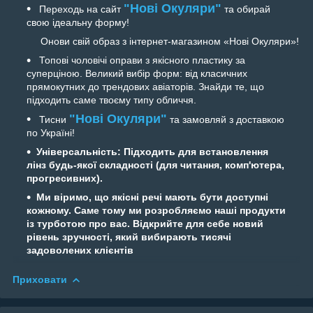
"Нові Окуляри"
Переходь на сайт
та обирай
свою ідеальну форму!
Онови свій образ з інтернет-магазином «Нові Окуляри»!
Топові чоловічі оправи з якісного пластику за
суперціною. Великий вибір форм: від класичних
прямокутних до трендових авіаторів. Знайди те, що
підходить саме твоєму типу обличчя.
"Нові Окуляри"
Тисни
та замовляй з доставкою
по Україні!
Універсальність:
Підходить для встановлення
лінз будь-якої складності (для читання, комп'ютера,
прогресивних).
Ми віримо, що якісні речі мають бути доступні
кожному. Саме тому ми розробляємо наші продукти
із турботою про вас. Відкрийте для себе новий
рівень зручності, який вибирають тисячі
задоволених клієнтів
Приховати