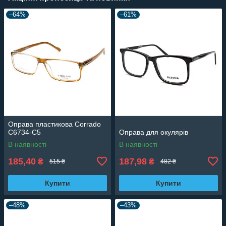
–64%
–61%
Оправа пластикова Corrado
C6734-C5
Оправа для окулярів
В наявності
В наявності
185,40
187,98
₴
₴
515 ₴
482 ₴
Купити
Купити
–48%
–43%