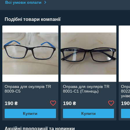
Всі умови оплати
Подібні товари компанії
Оправа для окулярів TR
Оправа для окулярів TR
Опра
8009-C5
8001-C1 (Глянець)
8022
унів
190
190
190
₴
₴
Купити
Купити
Акційні пропозиції та новинки