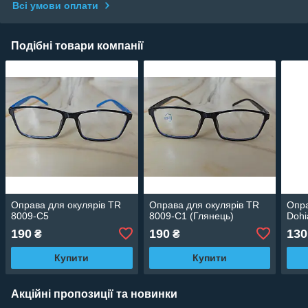
Всі умови оплати
Подібні товари компанії
Оправа для окулярів TR
Оправа для окулярів TR
Опра
8009-C5
8009-C1 (Глянець)
Dohi
190
190
130
₴
₴
Купити
Купити
Акційні пропозиції та новинки