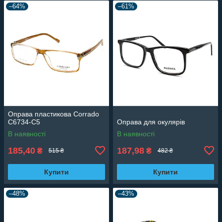
–64%
–61%
Оправа пластикова Corrado
C6734-C5
Оправа для окулярів
В наявності
В наявності
185,40
187,98
₴
₴
515 ₴
482 ₴
Купити
Купити
–48%
–43%