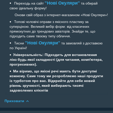
"Нові Окуляри"
Переходь на сайт
та обирай
свою ідеальну форму!
Онови свій образ з інтернет-магазином «Нові Окуляри»!
Топові чоловічі оправи з якісного пластику за
суперціною. Великий вибір форм: від класичних
прямокутних до трендових авіаторів. Знайди те, що
підходить саме твоєму типу обличчя.
"Нові Окуляри"
Тисни
та замовляй з доставкою
по Україні!
Універсальність:
Підходить для встановлення
лінз будь-якої складності (для читання, комп'ютера,
прогресивних).
Ми віримо, що якісні речі мають бути доступні
кожному. Саме тому ми розробляємо наші продукти
із турботою про вас. Відкрийте для себе новий
рівень зручності, який вибирають тисячі
задоволених клієнтів
Приховати