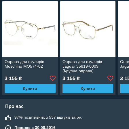
Оправа для окулярів
Оправа для окулярів
Опра
Moschino MO574-02
Jaguar 35819-0009
Jagu
(Крупна оправа)
3 155
3 155
3 1
₴
₴
Купити
Купити
Про нас
97% позитивних з 537 відгуків за рік
Працює з 30.08.2016