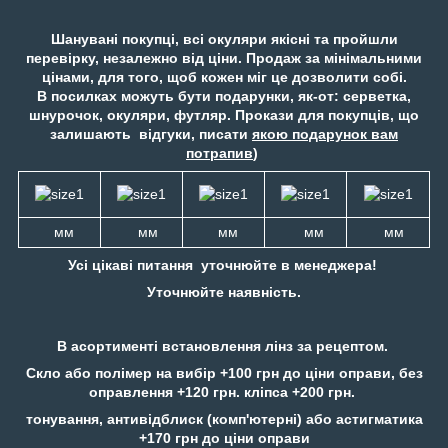
Шанувані покупці, всі окуляри якісні та пройшли
перевірку, незалежно від ціни. Продаж за мінімальними
цінами, для того, щоб кожен міг це дозволити собі.
В посилках можуть бути подарунки, як-от: серветка,
шнурочок, окуляри, футляр. Прокази для покупців, що
залишають відгуки, писати
якою подарунок вам
потрапив
)
мм
мм
мм
мм
мм
Усі цікаві питання уточнюйте в менеджера!
Уточнюйте наявність.
В асортименті встановлення лінз за рецептом.
Скло або полімер на вибір +100 грн до ціни оправи, без
оправлення +120 грн. кліпса +200 грн.
тонування, антивідблиск (комп'ютерні) або астигматика
+170 грн до ціни оправи