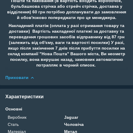
Пошти та паковання (в вартість входить коробочок,
бульбашкова стрічка або стрейч стрічка, доставка у
відділення) 60 грн потрібно доплачувати до замовлення
й обов'язково попереджати про це менеджера.
Накладений платіж (оплата у разі отримання товару та
доставки) Вартість накладеної платежі за доставку та
переведення грошових засобів відправнику від 87 грн
(залежить від об'єму, ваги та вартості посилки) У разі,
якщо після закінчення 7 днів після прибуття посилки на
склад компанії "Нова Пошта" Вашого міста, Ви неометр
посилку, вона вирушає назад, замовник автоматично
потрапляє в чорний список.
Приховати
Характеристики
Основні
Виробник
Jaguar
Стать
Чоловіча
Матеріал
Метал