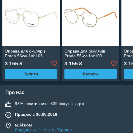
Оправа для окулярів
Оправа для окулярів
Опра
Prada 56wv-1ab106
Prada 55wv-1ac103
Prad
3 155
3 155
3 1
₴
₴
Купити
Купити
Про нас
97% позитивних з 539 відгуків за рік
Працює з 30.08.2016
м. Изюм
Лондонська 1, Изюм, Україна