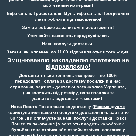
мобільними номерами!
Біфокальні, Трифокальні, Мультифокальні, Прогресивні
лінзи роблять під замовлення!
Заміри робимо за запитом, в асортименті!
Уточнюйте наявність перед купівлею.
Наші послуги доставки:
Закази, які оплачені до 11.00 відправляються того ж дня.
Зміцнюваною накладеною платежею не
відправляємо!
Доставка тільки кріплень експресс - по 100%
передоплаті, оплата за доставку посилки під час
отримання, вартість доставки встановлює Укрпошта,
ціна залежить від розміру, ваги посилки та
дальність відстань між містами!
Нова Пошта-Предоплата за доставку (
Рекомендуємо
користуватися нашою послугою доставляння, вартістю
60 грн.
, ви оплачуєте за наші послуги доставки Нової
Пошти та паковання (в вартість входить коробочок,
бульбашкова стрічка або стрейч стрічка, доставка у
відділення) 60 грн потрібно доплачувати до замовлення