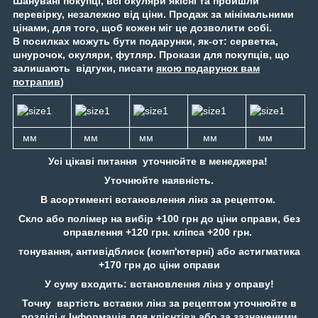
Шанувані покупці, всі окуляри якісні та пройшли
перевірку, незалежно від ціни. Продаж за мінімальними
цінами, для того, щоб кожен міг це дозволити собі.
В посилках можуть бути подарунки, як-от: серветка,
шнурочок, окуляри, футляр. Прокази для покупців, що
залишають відгуки, писати
якою подарунок вам
потрапив
)
мм
мм
мм
мм
мм
Усі цікаві питання уточнюйте в менеджера!
Уточнюйте наявність.
В асортименті встановлення лінз за рецептом.
Скло або полімер на вибір +100 грн до ціни оправи, без
оправлення +120 грн. кліпса +200 грн.
тонування, антивідблиск (комп'ютерні) або астигматика
+170 грн до ціни оправи
У суму входить: встановлення лінз у оправу!
Точну вартість вставки лінз за рецептом уточнюйте в
розділі « Інформація для клієнтів» або за зазначеними