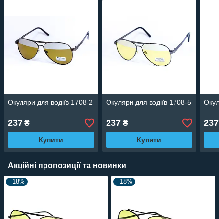
Окуляри для водіїв 1708-2
Окуляри для водіїв 1708-5
Окул
237
237
237
₴
₴
Купити
Купити
Акційні пропозиції та новинки
–18%
–18%