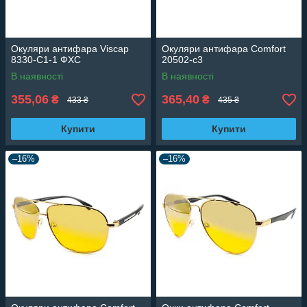
Окуляри антифара Viscap
Окуляри антифара Comfort
8330-C1-1 ФХС
20502-c3
В наявності
В наявності
355,06
365,40
₴
₴
433 ₴
435 ₴
Купити
Купити
–16%
–16%