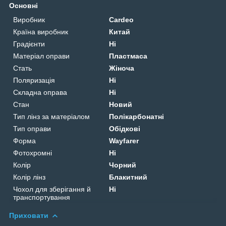
Основні
Виробник
Cardeo
Країна виробник
Китай
Градієнти
Ні
Матеріал оправи
Пластмаса
Стать
Жіноча
Поляризація
Ні
Складна оправа
Ні
Стан
Новий
Тип лінз за матеріалом
Полікарбонатні
Тип оправи
Обідкові
Форма
Wayfarer
Фотохромні
Ні
Колір
Чорний
Колір лінз
Блакитний
Чохол для зберігання й
Ні
транспортування
Приховати