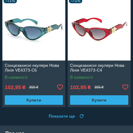
–71%
–71%
Сонцезахисні окуляри Нова
Сонцезахисні окуляри Нова
Лінія VE4373-C6
Лінія VE4373-C4
В наявності
В наявності
102,95
102,95
₴
₴
355 ₴
355 ₴
Купити
Купити
Показати ще