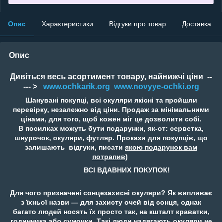
Опис
Характеристики
Відгуки про товар
Доставка
Опис
Дивіться весь асортимент товару, найнижчі ціни --
--- >
www.ochkarik.org
www.novyye-ochki.org
Шанувані покупці, всі окуляри якісні та пройшли
перевірку, незалежно від ціни. Продаж за мінімальними
цінами, для того, щоб кожен міг це дозволити собі.
В посилках можуть бути подарунки, як-от: серветка,
шнурочок, окуляри, футляр. Прокази для покупців, що
залишають відгуки, писати
якою подарунок вам
потрапив
)
ВСІ ВДАВНИХ ПОКУПОК!
Для чого призначені сонцезахисні окуляри? Як випливає
з їхньої назви — для захисту очей від сонця, однак
багато людей носять їх просто так, на кшталт краватки,
годинника або сумочки. Такі люди надягають окуляри не