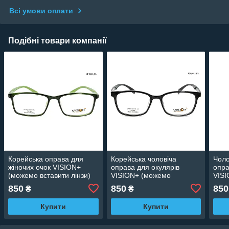
Всі умови оплати
Подібні товари компанії
Корейська оправа для
Корейська чоловіча
Чоло
жіночих очок VISION+
оправа для окулярів
опра
(можемо вставити лінзи)
VISION+ (можемо
VIS
вставити лінзи)
вста
850
850
850
₴
₴
Купити
Купити