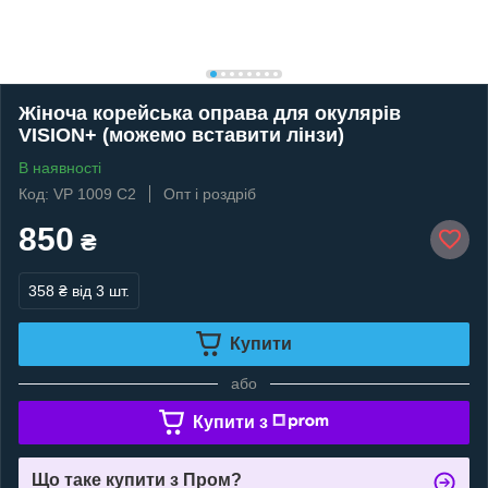
Жіноча корейська оправа для окулярів
VISION+ (можемо вставити лінзи)
В наявності
Код: VP 1009 C2
Опт і роздріб
850
₴
358 ₴
від 3 шт.
Купити
або
Купити з
Що таке купити з Пром?