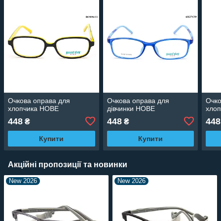
Очкова оправа для
Очкова оправа для
Очко
хлопчика НОВЕ
дівчинки НОВЕ
хло
448
448
448
₴
₴
Купити
Купити
Акційні пропозиції та новинки
New 2026
New 2026