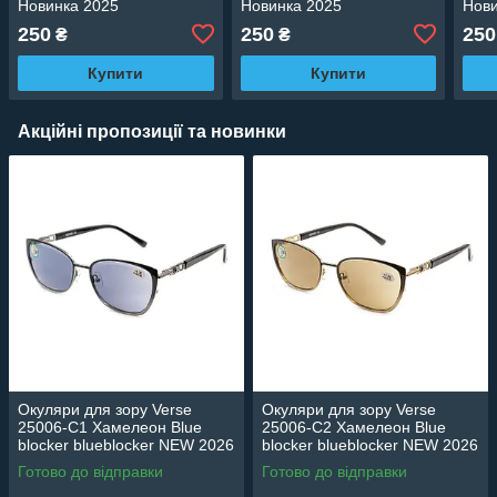
Новинка 2025
Новинка 2025
Нови
250
250
250
₴
₴
Купити
Купити
Акційні пропозиції та новинки
Окуляри для зору Verse
Окуляри для зору Verse
25006-C1 Хамелеон Blue
25006-C2 Хамелеон Blue
blocker blueblocker NEW 2026
blocker blueblocker NEW 2026
Готово до відправки
Готово до відправки