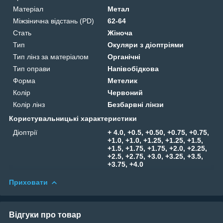
Матеріал
Метал
Міжзінична відстань (PD)
62-64
Стать
Жіноча
Тип
Окуляри з діоптріями
Тип лінз за матеріалом
Органічні
Тип оправи
Напівобідкова
Форма
Метелик
Колір
Червоний
Колір лінз
Безбарвні лінзи
Користувальницькі характеристики
Діоптрії
+ 4.0, +0.5, +0.50, +0.75, +0.75,
+1.0, +1.0, +1.25, +1.25, +1.5,
+1.5, +1.75, +1.75, +2.0, +2.25,
+2.5, +2.75, +3.0, +3.25, +3.5,
+3.75, +4.0
Приховати
Відгуки про товар