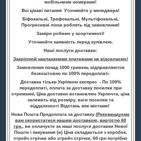
мобільними номерами!
Всі цікаві питання Уточнюйте у менеджера!
Біфокальні, Трифокальні, Мультіфокальні,
Прогресивні лінзи роблять під замовлення!
Заміри робимо у асортименті!
Уточнюйте наявність перед купівлею.
Наші послуги доставки:
Закріплюй накладеними платежами не відсилаємо!
Замовлення понад 1000 гривень відправляются
безкоштовно по 100% передоплаті.
Доставка тільки Укріпкою експрес - По 100%
передоплаті, оплата за доставку посилки при
отриманні, Ціна доставки встановлює Укрпочта, ціна
залежить від розміру, ваги посилки та
віддаленості Відстань між містами!
Нова Пошта-Предоплата за доставку (
Рекомендуємо
вам скористатися нашим доставкою, вартістю 60
грн.
, ви оплачуєте за наші послуги доставки Нової
Пошти і пакування (в) Ціна складається з коробок,
стрейч стрічки або стрейч стрічки, 60 грн потрібно