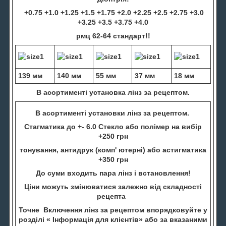
+0.75 +1.0 +1.25 +1.5 +1.75 +2.0 +2.25 +2.5 +2.75 +3.0
+3.25 +3.5 +3.75 +4.0
рмц 62-64 стандарт!!
139 мм
140 мм
55 мм
37 мм
18 мм
В асортименті установка лінз за рецептом.
В асортименті установки лінз за рецептом.
Стагматика до +- 6.0 Стекло або полімер на вибір
+250 грн
тонування, антидрук (комп' ютерні) або астигматика
+350 грн
До суми входить пара лінз і встановлення!
Ціни можуть змінюватися залежно від складності
рецепта
Точне Включення лінз за рецептом впорядковуйте у
розділі « Інформація для клієнтів» або за вказаними