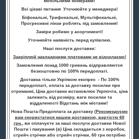
мобільними номерами!
Всі цікаві питання Уточнюйте у менеджера!
Біфокальні, Трифокальні, Мультіфокальні,
Прогресивні лінзи роблять під замовлення!
Заміри робимо у асортименті!
Уточнюйте наявність перед купівлею.
Наші послуги доставки:
Закріплюй накладеними платежами не відсилаємо!
Замовлення понад 1000 гривень відправляются
безкоштовно по 100% передоплаті.
Доставка тільки Укріпкою експрес - По 100%
передоплаті, оплата за доставку посилки при
отриманні, Ціна доставки встановлює Укрпочта, ціна
залежить від розміру, ваги посилки та
віддаленості Відстань між містами!
Нова Пошта-Предоплата за доставку (
Рекомендуємо
вам скористатися нашим доставкою, вартістю 60
грн.
, ви оплачуєте за наші послуги доставки Нової
Пошти і пакування (в) Ціна складається з коробок,
стрейч стрічки або стрейч стрічки, 60 грн потрібно