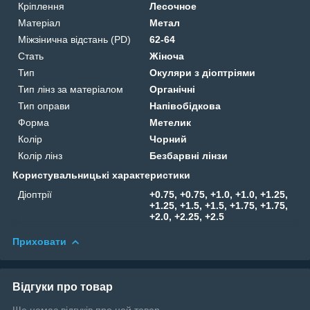
Кріплення
Лесочное
Матеріал
Метал
Міжзінична відстань (PD)
62-64
Стать
Жіноча
Тип
Окуляри з діоптріями
Тип лінз за матеріалом
Органічні
Тип оправи
Напівобідкова
Форма
Метелик
Колір
Чорний
Колір лінз
Безбарвні лінзи
Користувальницькі характеристики
Діоптрії
+0.75, +0.75, +1.0, +1.0, +1.25,
+1.25, +1.5, +1.5, +1.75, +1.75,
+2.0, +2.25, +2.5
Приховати
Відгуки про товар
Ще немає відгуків про цей товар