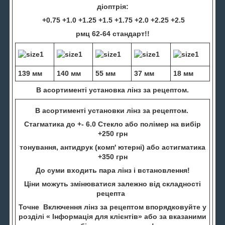
діоптрія:
+0.75 +1.0 +1.25 +1.5 +1.75 +2.0 +2.25 +2.5
рмц 62-64 стандарт!!
139 мм
140 мм
55 мм
37 мм
18 мм
В асортименті установка лінз за рецептом.
В асортименті установки лінз за рецептом.
Стагматика до +- 6.0 Стекло або полімер на вибір
+250 грн
тонування, антидрук (комп' ютерні) або астигматика
+350 грн
До суми входить пара лінз і встановлення!
Ціни можуть змінюватися залежно від складності
рецепта
Точне Включення лінз за рецептом впорядковуйте у
розділі « Інформація для клієнтів» або за вказаними