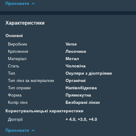
Приховати
Характеристики
Основні
Виробник
Verse
Кріплення
Лесочное
Матеріал
Метал
Стать
Чоловіча
Тип
Окуляри з діоптріями
Тип лінз за матеріалом
Органічні
Тип оправи
Напівобідкова
Форма
Прямокутна
Колір лінз
Безбарвні лінзи
Користувальницькі характеристики
Діоптрії
+ 4.0, +3.0, +4.0
Приховати