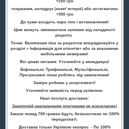
+250 грн
тонування, антидрук (комп' ютерні) або астигматика
+350 грн
До суми входить пара лінз і встановлення!
Ціни можуть змінюватися залежно від складності
рецепта
Точне Включення лінз за рецептом впорядковуйте у
розділі « Інформація для клієнтів» або за вказаними
мобільними номерами!
Всі цікаві питання Уточнюйте у менеджера!
Біфокальні, Трифокальні, Мультіфокальні,
Прогресивні лінзи роблять під замовлення!
Заміри робимо у асортименті!
Уточнюйте наявність перед купівлею.
Наші послуги доставки:
Закріплюй накладеними платежами не відсилаємо!
Закази понад 700 гривен йдуть безкоштовно по 100%
передоплаті.
Доставка тільки Укріпкою експрес - По 100%