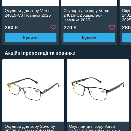
Окуляри для зору Verse
Окуляри для зору Verse
Окул
24019-C3 Новинка 2025
24016-C2 Хамелеон
240
Новинка 2025
202
280
270
280
₴
₴
Купити
Купити
Акційні пропозиції та новинки
Окуляри для зору Seventy
Окуляри для зору Verse
25528-C1-blueblocker New
24028-C1-blueblocker New