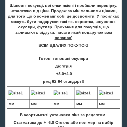
Шановні покупці, всі очки якісні і пройшли перевірку,
незалежно від ціни. Продаж за мінімальними цінами,
для того що б кожен міг собі це дозволити. У посилках
можуть бути подарунки такі як: серветка, шнурочок,
окуляри, футляр. Прохання для покупців, що
залишають відгуки, писати
який подарунок вам
попався
)
ВСІМ ВДАЛИХ ПОКУПОК!
Готові тоновані окуляри
діоптрія
+3.0+4.0
рмц 62-64 стандарт!!
мм
мм
мм
мм
мм
В асортименті установки лінз за рецептом.
Стагматика до +- 6.0 Стекло або полімер на вибір