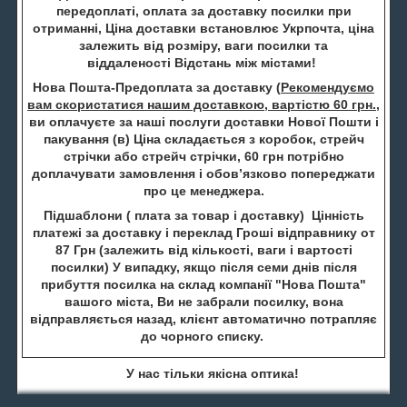
передоплаті, оплата за доставку посилки при
отриманні, Ціна доставки встановлює Укрпочта, ціна
залежить від розміру, ваги посилки та
віддаленості Відстань між містами!
Нова Пошта-Предоплата за доставку (
Рекомендуємо
вам скористатися нашим доставкою, вартістю 60 грн.
,
ви оплачуєте за наші послуги доставки Нової Пошти і
пакування (в) Ціна складається з коробок, стрейч
стрічки або стрейч стрічки, 60 грн потрібно
доплачувати замовлення і обов’язково попереджати
про це менеджера.
Підшаблони ( плата за товар і доставку) Цінність
платежі за доставку і переклад Гроші відправнику от
87 Грн (залежить від кількості, ваги і вартості
посилки) У випадку, якщо після семи днів після
прибуття посилка на склад компанії "Нова Пошта"
вашого міста, Ви не забрали посилку, вона
відправляється назад, клієнт автоматично потрапляє
до чорного списку.
У нас тільки якісна оптика!