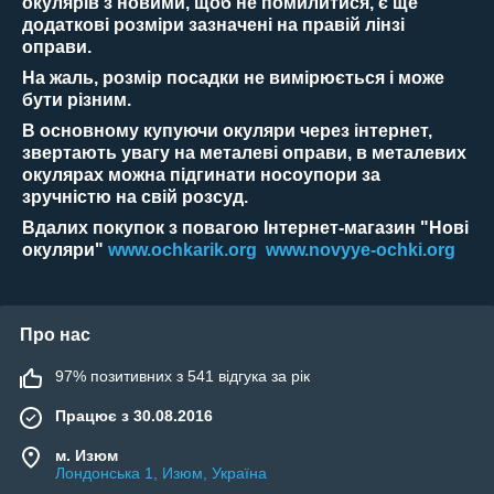
окулярів з новими, щоб не помилитися, є ще
додаткові розміри зазначені на правій лінзі
оправи.
На жаль, розмір посадки не вимірюється і може
бути різним.
В основному купуючи окуляри через інтернет,
звертають увагу на металеві оправи, в металевих
окулярах можна підгинати носоупори за
зручністю на свій розсуд.
Вдалих покупок з повагою Інтернет-магазин "Нові
окуляри"
www.ochkarik.org
www.novyye-ochki.org
Про нас
97% позитивних з 541 відгука за рік
Працює з 30.08.2016
м. Изюм
Лондонська 1, Изюм, Україна